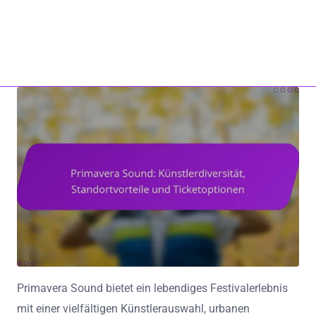
Startseite
Über uns
klarageist.com
Kontaktieren Sie uns
All Content
Skip to content
Primavera Sound bietet ein lebendiges Festivalerlebnis
mit einer vielfältigen Künstlerauswahl, urbanen