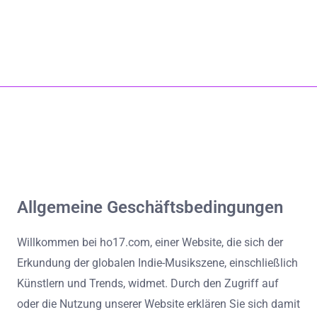
Startseite
Über uns
klarageist.com
Kontaktieren Sie uns
All Content
Skip to content
Allgemeine Geschäftsbedingungen
Willkommen bei ho17.com, einer Website, die sich der
Erkundung der globalen Indie-Musikszene, einschließlich
Künstlern und Trends, widmet. Durch den Zugriff auf
oder die Nutzung unserer Website erklären Sie sich damit